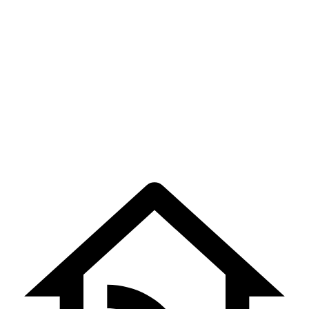
சங்கடகர சதுர்த்தி –
Sankadakara
Sathurthi Pujai