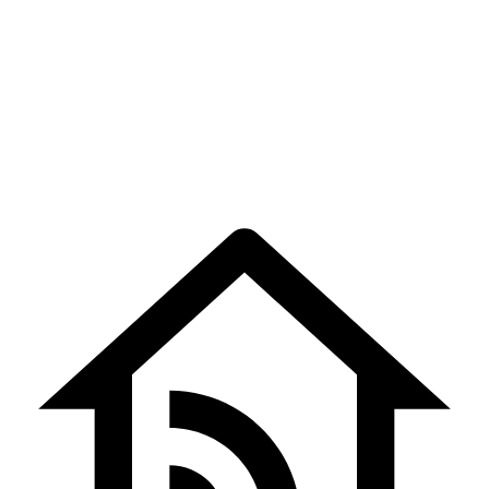
5ம் ஐப்பசி வெள்ளி –
5th Aippasi Velli